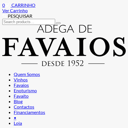
0
CARRINHO
Ver Carrinho
PESQUISAR
Search
for:
Ir
Saltar
para
para
a
o
navegação
conteúdo
Quem Somos
Vinhos
Favaios
Enoturismo
Favaíto
Blog
Contactos
Financiamentos
•
Loja