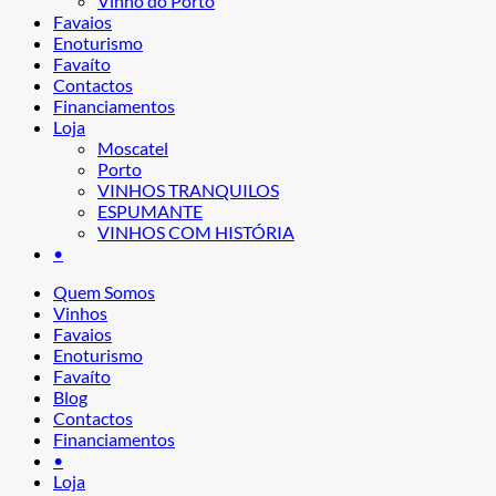
Vinho do Porto
Favaios
Enoturismo
Favaíto
Contactos
Financiamentos
Loja
Moscatel
Porto
VINHOS TRANQUILOS
ESPUMANTE
VINHOS COM HISTÓRIA
•
Quem Somos
Vinhos
Favaios
Enoturismo
Favaíto
Blog
Contactos
Financiamentos
•
Loja