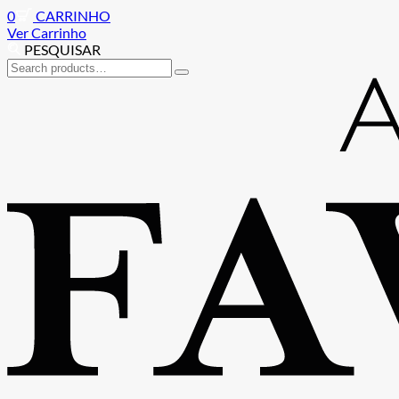
0
CARRINHO
Ver Carrinho
PESQUISAR
Search
for:
Ir
Saltar
para
para
a
o
navegação
conteúdo