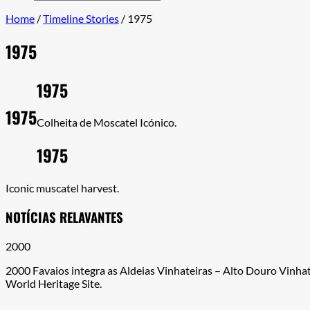
for:
Home
/
Timeline Stories
/
1975
1975
1975
1975
Colheita de Moscatel Icónico.
1975
Iconic muscatel harvest.
NOTÍCIAS RELAVANTES
2000
2000 Favaios integra as Aldeias Vinhateiras – Alto Douro Vinh
World Heritage Site.