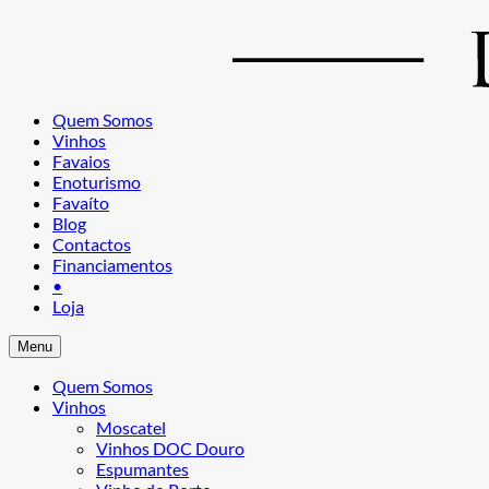
Quem Somos
Vinhos
Favaios
Enoturismo
Favaíto
Blog
Contactos
Financiamentos
•
Loja
Menu
Quem Somos
Vinhos
Moscatel
Vinhos DOC Douro
Espumantes