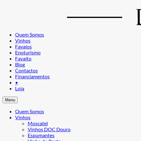
Quem Somos
Vinhos
Favaios
Enoturismo
Favaíto
Blog
Contactos
Financiamentos
•
Loja
Menu
Quem Somos
Vinhos
Moscatel
Vinhos DOC Douro
Espumantes