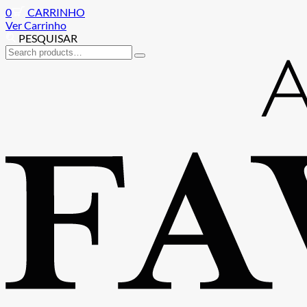
0
CARRINHO
Ver Carrinho
PESQUISAR
Search
for:
Ir
Saltar
para
para
a
o
navegação
conteúdo