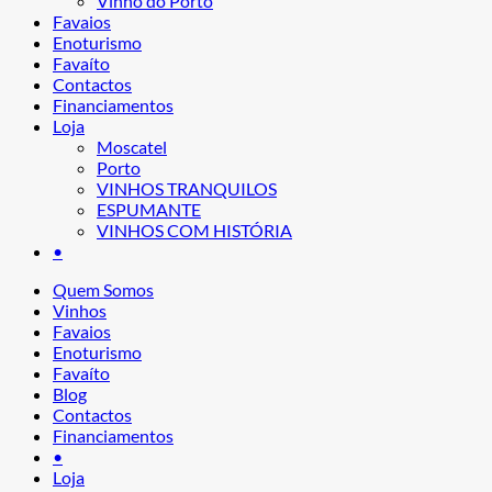
Vinho do Porto
Favaios
Enoturismo
Favaíto
Contactos
Financiamentos
Loja
Moscatel
Porto
VINHOS TRANQUILOS
ESPUMANTE
VINHOS COM HISTÓRIA
•
Quem Somos
Vinhos
Favaios
Enoturismo
Favaíto
Blog
Contactos
Financiamentos
•
Loja