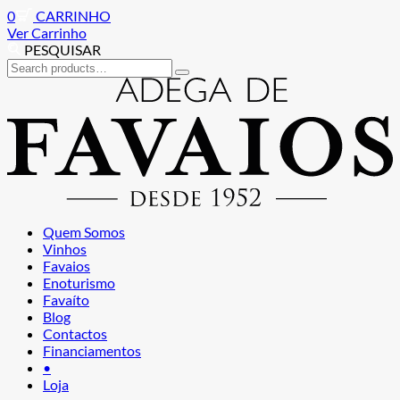
0
CARRINHO
Ver Carrinho
PESQUISAR
Search
for:
Ir
Saltar
para
para
a
o
navegação
conteúdo
Quem Somos
Vinhos
Favaios
Enoturismo
Favaíto
Blog
Contactos
Financiamentos
•
Loja