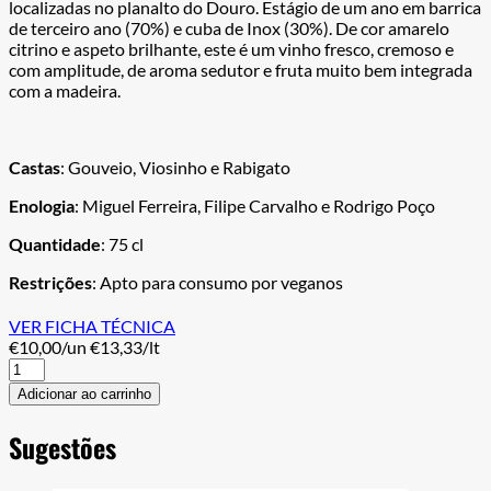
localizadas no planalto do Douro. Estágio de um ano em barrica
de terceiro ano (70%) e cuba de Inox (30%). De cor amarelo
citrino e aspeto brilhante, este é um vinho fresco, cremoso e
com amplitude, de aroma sedutor e fruta muito bem integrada
com a madeira.
Castas
: Gouveio, Viosinho e Rabigato
Enologia
: Miguel Ferreira, Filipe Carvalho e Rodrigo Poço
Quantidade
: 75 cl
Restrições
: Apto para consumo por veganos
VER FICHA TÉCNICA
€10,00/un
€13,33/lt
Casa
Velha
Adicionar ao carrinho
Reserva
branco
Sugestões
quantity