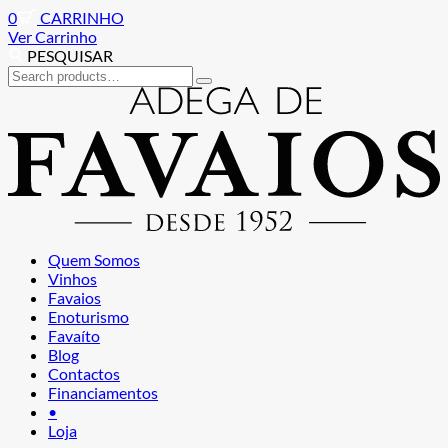
0
CARRINHO
Ver Carrinho
PESQUISAR
Search
for:
Ir
Saltar
para
para
a
o
navegação
conteúdo
Quem Somos
Vinhos
Favaios
Enoturismo
Favaíto
Blog
Contactos
Financiamentos
•
Loja