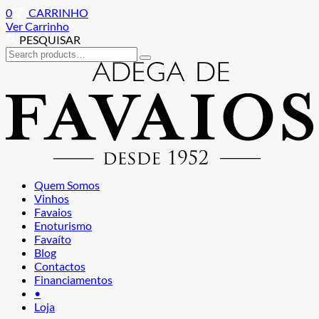
0
CARRINHO
Ver Carrinho
PESQUISAR
Search
for:
Ir
Saltar
para
para
a
o
navegação
conteúdo
Quem Somos
Vinhos
Favaios
Enoturismo
Favaíto
Blog
Contactos
Financiamentos
•
Loja